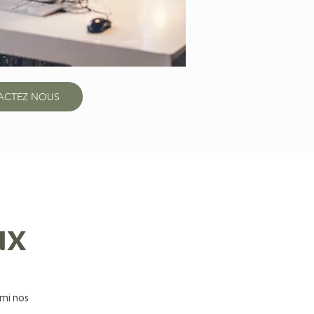
ACTEZ NOUS
ux
rmi nos