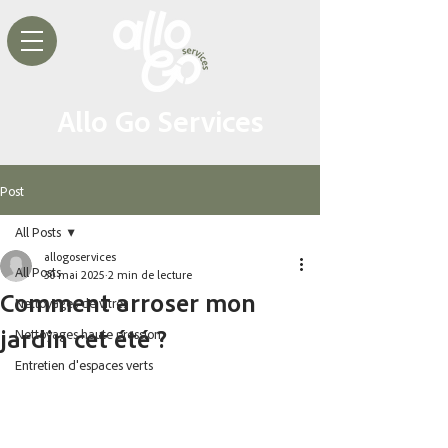
Allo Go Services
Post
All Posts
allogoservices
All Posts
30 mai 2025
2 min de lecture
Comment arroser mon
Nettoyages de vitres
jardin cet été ?
Nettoyages haute pression
Entretien d'espaces verts