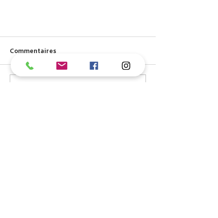
Commentaires
Rédigez un commentaire...
Pourquoi nettoyer régulièrement
ses vitres ?
Contact
Appelez ou envoyez-nous un
message pour un devis gratuit!
E-mail